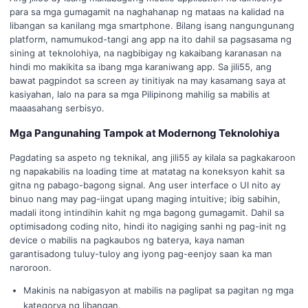
para sa mga gumagamit na naghahanap ng mataas na kalidad na
libangan sa kanilang mga smartphone. Bilang isang nangungunang
platform, namumukod-tangi ang app na ito dahil sa pagsasama ng
sining at teknolohiya, na nagbibigay ng kakaibang karanasan na
hindi mo makikita sa ibang mga karaniwang app. Sa jili55, ang
bawat pagpindot sa screen ay tinitiyak na may kasamang saya at
kasiyahan, lalo na para sa mga Pilipinong mahilig sa mabilis at
maaasahang serbisyo.
Mga Pangunahing Tampok at Modernong Teknolohiya
Pagdating sa aspeto ng teknikal, ang jili55 ay kilala sa pagkakaroon
ng napakabilis na loading time at matatag na koneksyon kahit sa
gitna ng pabago-bagong signal. Ang user interface o UI nito ay
binuo nang may pag-iingat upang maging intuitive; ibig sabihin,
madali itong intindihin kahit ng mga bagong gumagamit. Dahil sa
optimisadong coding nito, hindi ito nagiging sanhi ng pag-init ng
device o mabilis na pagkaubos ng baterya, kaya naman
garantisadong tuluy-tuloy ang iyong pag-eenjoy saan ka man
naroroon.
Makinis na nabigasyon at mabilis na paglipat sa pagitan ng mga
kategorya ng libangan.