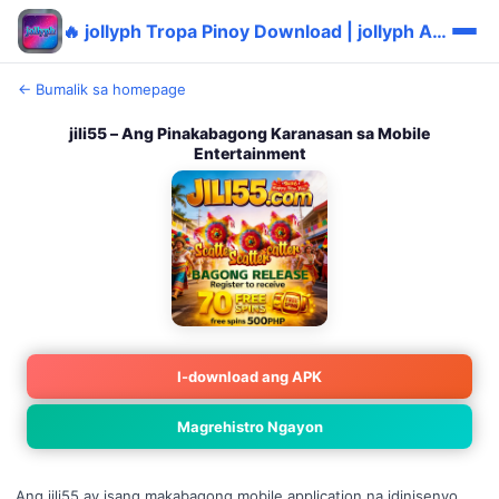
🔥 jollyph Tropa Pinoy Download | jollyph Authentic Sulit Login ⭐
← Bumalik sa homepage
jili55 – Ang Pinakabagong Karanasan sa Mobile
Entertainment
I-download ang APK
Magrehistro Ngayon
Ang jili55 ay isang makabagong mobile application na idinisenyo