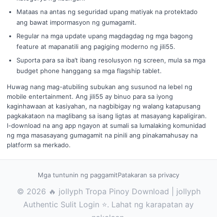
Mataas na antas ng seguridad upang matiyak na protektado
ang bawat impormasyon ng gumagamit.
Regular na mga update upang magdagdag ng mga bagong
feature at mapanatili ang pagiging moderno ng jili55.
Suporta para sa iba’t ibang resolusyon ng screen, mula sa mga
budget phone hanggang sa mga flagship tablet.
Huwag nang mag-atubiling subukan ang susunod na lebel ng
mobile entertainment. Ang jili55 ay binuo para sa iyong
kaginhawaan at kasiyahan, na nagbibigay ng walang katapusang
pagkakataon na maglibang sa isang ligtas at masayang kapaligiran.
I-download na ang app ngayon at sumali sa lumalaking komunidad
ng mga masasayang gumagamit na pinili ang pinakamahusay na
platform sa merkado.
Mga tuntunin ng paggamit
Patakaran sa privacy
© 2026 🔥 jollyph Tropa Pinoy Download | jollyph
Authentic Sulit Login ⭐. Lahat ng karapatan ay