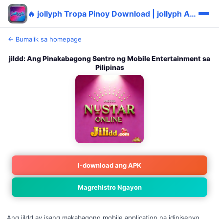
🔥 jollyph Tropa Pinoy Download | jollyph Authentic Sulit Login ⭐
← Bumalik sa homepage
jildd: Ang Pinakabagong Sentro ng Mobile Entertainment sa
Pilipinas
I-download ang APK
Magrehistro Ngayon
Ang jildd ay isang makabagong mobile application na idinisenyo