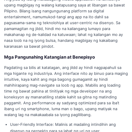
upang magbigay ng walang katapusang saya at libangan sa bawat
Pilipino. Bilang isang nangungunang platform sa digital
entertainment, namumukod-tangi ang app na ito dahil sa
pagsasama-sama ng teknolohiya at user-centric na disenyo. Sa
pamamagitan ng jildd, hindi mo na kailangang lumayo para
makahanap ng de-kalidad na katuwaan; lahat ng kailangan mo ay
nasa loob na ng iyong bulsa, handang magbigay ng kakaibang
karanasan sa bawat pindot.
Mga Pangunahing Katangian at Benepisyo
Pagdating sa bilis at katatagan, ang jildd ay hindi nagpapahuli sa
mga higante ng industriya. Ang interface nito ay binuo para maging
intuitive, kaya kahit ang mga bagong gumagamit ay hindi
mahihirapang mag-navigate sa loob ng app. Mabilis ang loading
time ng bawat pahina at tinitiyak ng mga developer na ang
koneksyon ay mananatiling stable kahit sa gitna ng matinding
paggamit. Ang performance ay sadyang optimized para sa iba’t
ibang uri ng smartphone, luma man o bago, upang matiyak na
walang lag na makakaabala sa iyong paglilibang.
User-Friendly Interface: Malinis at madaling intindihin ang
disenyo na perpekto para sa lahat ng uri ng user.