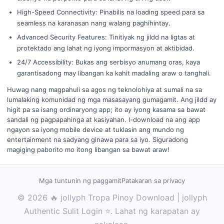
High-Speed Connectivity: Pinabilis na loading speed para sa
seamless na karanasan nang walang paghihintay.
Advanced Security Features: Tinitiyak ng jildd na ligtas at
protektado ang lahat ng iyong impormasyon at aktibidad.
24/7 Accessibility: Bukas ang serbisyo anumang oras, kaya
garantisadong may libangan ka kahit madaling araw o tanghali.
Huwag nang magpahuli sa agos ng teknolohiya at sumali na sa
lumalaking komunidad ng mga masasayang gumagamit. Ang jildd ay
higit pa sa isang ordinaryong app; ito ay iyong kasama sa bawat
sandali ng pagpapahinga at kasiyahan. I-download na ang app
ngayon sa iyong mobile device at tuklasin ang mundo ng
entertainment na sadyang ginawa para sa iyo. Siguradong
magiging paborito mo itong libangan sa bawat araw!
Mga tuntunin ng paggamit
Patakaran sa privacy
© 2026 🔥 jollyph Tropa Pinoy Download | jollyph
Authentic Sulit Login ⭐. Lahat ng karapatan ay